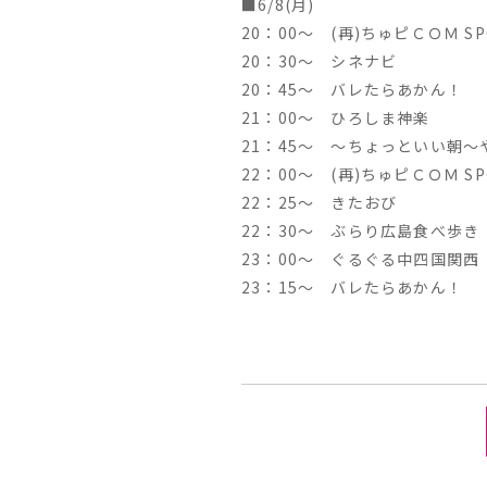
■6/8(月)
20：00～ (再)ちゅピＣＯＭ SPO
20：30～ シネナビ
20：45～ バレたらあかん！
21：00～ ひろしま神楽
21：45～ ～ちょっといい朝～
22：00～ (再)ちゅピＣＯＭ SPO
22：25～ きたおび
22：30～ ぶらり広島食べ歩き
23：00～ ぐるぐる中四国関西
23：15～ バレたらあかん！