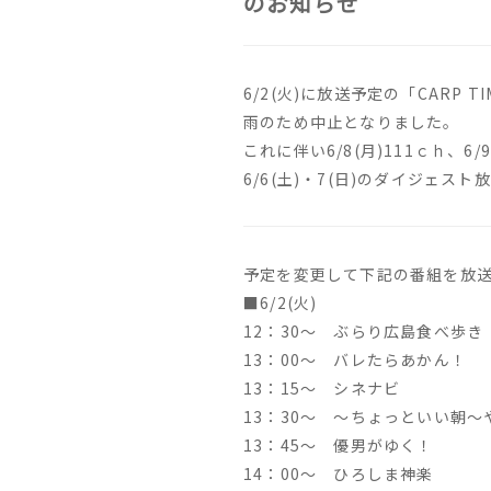
のお知らせ
6/2(火)に放送予定の「CARP 
雨のため中止となりました。
これに伴い6/8(月)111ｃｈ、6/
6/6(土)・7(日)のダイジェス
予定を変更して下記の番組を放
■6/2(火)
12：30～ ぶらり広島食べ歩き
13：00～ バレたらあかん！
13：15～ シネナビ
13：30～ ～ちょっといい朝～
13：45～ 優男がゆく！
14：00～ ひろしま神楽