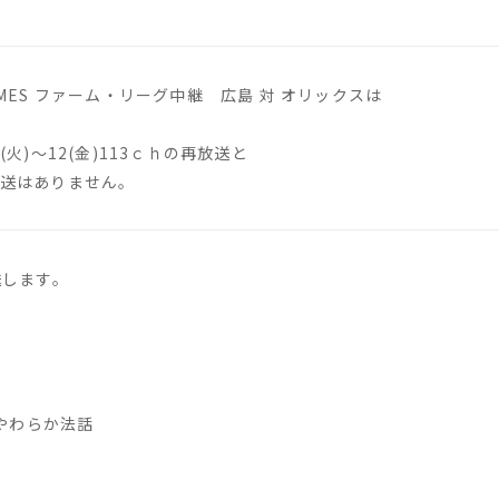
TIMES ファーム・リーグ中継 広島 対 オリックスは
9(火)～12(金)113ｃｈの再放送と
ト放送はありません。
送します。
やわらか法話