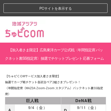
PCサイトを表示する
【加入者さま限定】
広島東洋カープ公式戦〈年間指定席 バッ
クネット裏SS指定席〉抽選でチケットプレゼント 応募フォーム
【ちゅピＣＯMサービス加入者さま限定】
抽選でカープ戦チケット各試合ペア2組さまプレゼント！
〈年間指定席（MAZDA Zoom-Zoom スタジアム）バックネット裏SS指定
席〉
巨人戦
DeNA戦
9/4（金）
9/11（金）
D
A