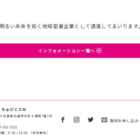
明るい未来を拓く地域密着企業として邁進してまいります
インフォメーション一覧へ
 ちゅピＣＯＭ
0854 広島県広島市中区土橋町7番1号
取材お申し込み
0-555-2525
間：9:30～18:00 （年中無休）