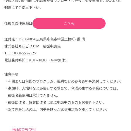
後援名義の使用願は申請書をダウンロードした後、必要事項をご記入の上、
郵送にてご提出下さい。
後援名義使用願は
こちら
送付先：〒730-0854 広島県広島市中区土橋町7番1号
株式会社ちゅピＣＯＭ 後援申請係
TEL：0800-555-2525
電話受付時間：9:30～18:00 （年中無休）
注意事項
・今回または前回のプログラム、要綱などの参考資料を添付してください。
・参加料、入場料など必要とする場合で、利潤の生ずる事業については、
後援名義使用は承諾できません。
・後援団体名、協賛団体名は他に申請中のものもお書き下さい。
・あて先を記入の上、切手を貼った返信用封筒を添えてください。