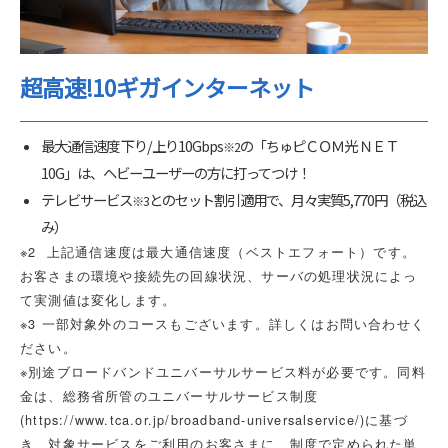
超高速!10ギガインターネット
最大通信速度 下り/上り10Gbps
の「ちゅピＣＯＭ光 ＮＥＴ
※2
10G」は、ヘビーユーザーの方に打ってつけ！
テレビサービス
とのセット割引適用で、月々実質5,770円
（税込
※3
み）
※2
上記通信速度は最大通信速度（ベストエフォート）です。
お客さまの環境や接続先の回線状況、サーバの処理状況によっ
て実測値は変化します。
※3 一部対象外のコースもございます。詳しくはお問い合わせく
ださい。
※別途ブロードバンドユニバーサルサービス料が必要です。同料
金は、総務省所管のユニバーサルサービス制度
(
https://www.tca.or.jp/broadband-universalservice/
)
に基づ
き、対象サービスをご利用のお客さまに、制度で定められた単