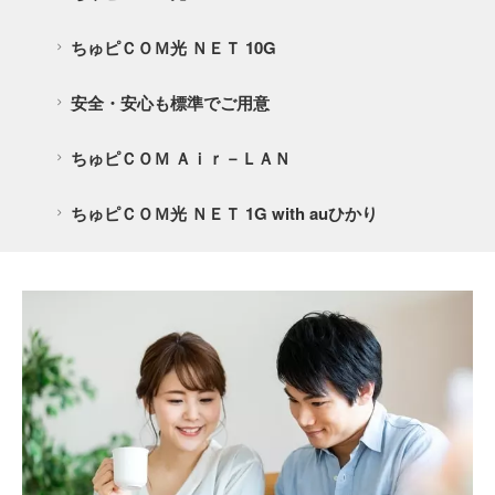
ちゅピＣＯＭ光 ＮＥＴ 10G
安全・安心も標準でご用意
ちゅピＣＯＭ Ａｉｒ－ＬＡＮ
ちゅピＣＯＭ光 ＮＥＴ 1G with auひかり