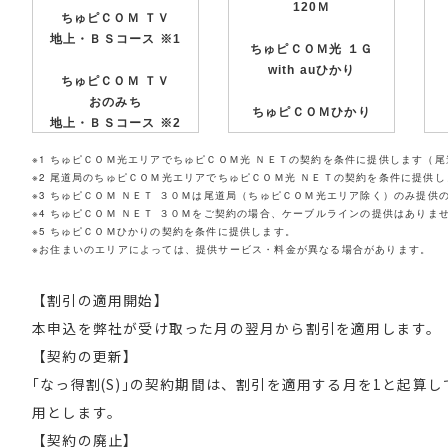
120Ｍ
ちゅピＣＯＭ ＴＶ
地上・ＢＳコース ※1
ちゅピＣＯＭ光 １Ｇ
with auひかり
ちゅピＣＯＭ ＴＶ
おのみち
ちゅピＣＯＭひかり
地上・ＢＳコース ※2
※1 ちゅピＣＯＭ光エリアでちゅピＣＯＭ光 ＮＥＴの契約を条件に提供します（
※2 尾道局のちゅピＣＯＭ光エリアでちゅピＣＯＭ光 ＮＥＴの契約を条件に提供し
※3 ちゅピＣＯＭ ＮＥＴ ３０Ｍは尾道局（ちゅピＣＯＭ光エリア除く）のみ提
※4 ちゅピＣＯＭ ＮＥＴ ３０Ｍをご契約の場合、ケーブルラインの提供はありま
※5 ちゅピＣＯＭひかりの契約を条件に提供します。
※お住まいのエリアによっては、提供サービス・料金が異なる場合があります。
【割引の適用開始】
本申込を弊社が受け取った月の翌月から割引を適用します。
【契約の更新】
｢なっ得割(S)｣の契約期間は、割引を適用する月を1と起算
用とします。
【契約の廃止】