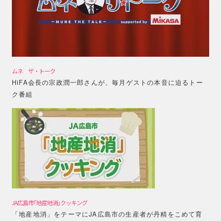
ムネ ザ・トーク
HiFA会長の宗政潤一郎さんが、毎月ゲストの本音に迫るトー
ク番組
JA広島市｢地産地消｣クッキング
「地産地消」をテーマにJA広島市の生産者が丹精をこめて育