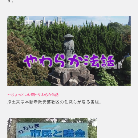
す。
～ちょっといい朝～やわらか法話
浄土真宗本願寺派安芸教区の住職らが送る番組。